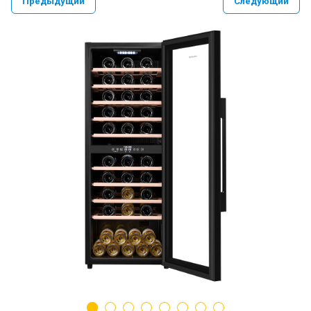
Предыдущий
Следующий
PAULMARK VELLO YUMI LASSAN
PAULMARK NEXT UN
PAULMARK REFINE SYSTEM
Paulmark Презентация Мойка+коландер
BS
Смеситель PAULMARK SERPENTINE
Se213222
Мойки PAULMARK NEXT
Ролл-маты PAULMARK
Мойки PAULMARK VAST-PRO, BRIM-PRO
PAULMARK Сифон Одинарный