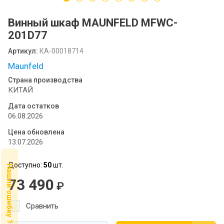
Посудомоечные машины MIDEA
Винный шкаф MAUNFELD MFWC-
SCANDILUX
201D77
SCANDILUX видео-обзор стиральных
Артикул:
КА-00018714
машин
Maunfeld
Флипбук GRANFEST
Страна производства
КИТАЙ
Семинар
Дата остатков
06.08.2026
Цена обновлена
13.07.2026
Доступно:
50
шт.
Нашли ошибку ?
73 490
₽
Сравнить