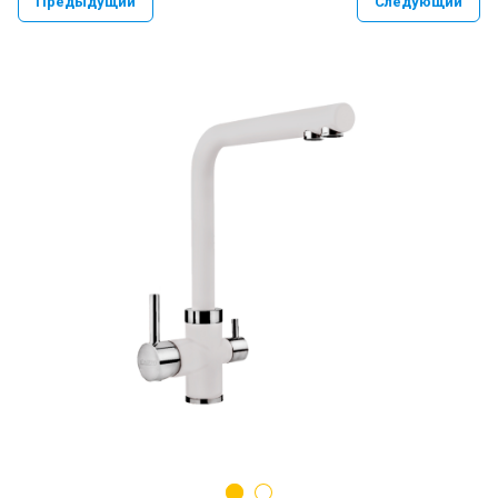
Предыдущий
Следующий
PAULMARK VELLO YUMI LASSAN
PAULMARK NEXT UN
PAULMARK REFINE SYSTEM
Paulmark Презентация Мойка+коландер
BS
Смеситель PAULMARK SERPENTINE
Se213222
Мойки PAULMARK NEXT
Ролл-маты PAULMARK
Мойки PAULMARK VAST-PRO, BRIM-PRO
PAULMARK Сифон Одинарный