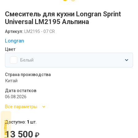
Посудомоечные машины MIDEA
Смеситель для кухни Longran Sprint
SCANDILUX
Universal LM2195 Альпина
SCANDILUX видео-обзор стиральных
Артикул:
LM2195 - 07 CR
машин
Longran
Флипбук GRANFEST
Цвет
Белый
Семинар
Страна производства
Китай
Дата остатков
06.08.2026
Все параметры
Доступно:
1
шт.
13 500
₽