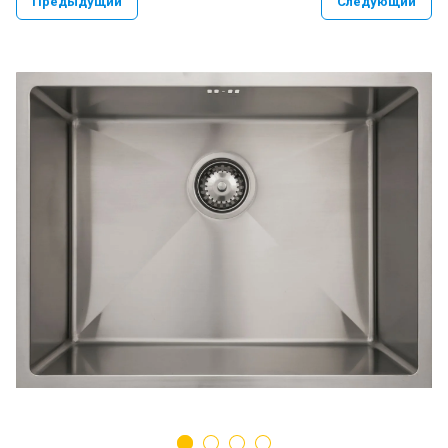
Предыдущий
Следующий
PAULMARK VELLO YUMI LASSAN
PAULMARK NEXT UN
PAULMARK REFINE SYSTEM
Paulmark Презентация Мойка+коландер
BS
Смеситель PAULMARK SERPENTINE
Se213222
Мойки PAULMARK NEXT
Ролл-маты PAULMARK
Мойки PAULMARK VAST-PRO, BRIM-PRO
PAULMARK Сифон Одинарный