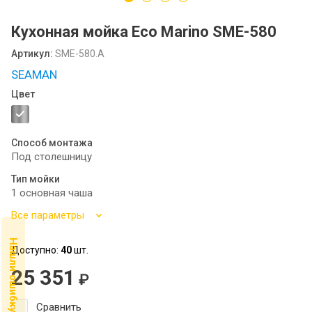
Посудомоечные машины MIDEA
Кухонная мойка Eco Marino SME-580
SCANDILUX
Артикул:
SME-580.A
SCANDILUX видео-обзор стиральных
SEAMAN
машин
Цвет
Флипбук GRANFEST
Семинар
Способ монтажа
Под столешницу
Тип мойки
1 основная чаша
Все параметры
Нашли ошибку ?
Доступно:
40
шт.
25 351
₽
Сравнить