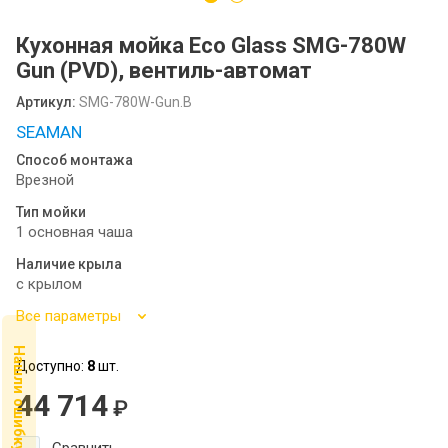
Посудомоечные машины MIDEA
Кухонная мойка Eco Glass SMG-780W
SCANDILUX
Gun (PVD), вентиль-автомат
SCANDILUX видео-обзор стиральных
Артикул:
SMG-780W-Gun.B
машин
SEAMAN
Флипбук GRANFEST
Способ монтажа
Врезной
Семинар
Тип мойки
1 основная чаша
Наличие крыла
с крылом
Все параметры
Нашли ошибку ?
Доступно:
8
шт.
44 714
₽