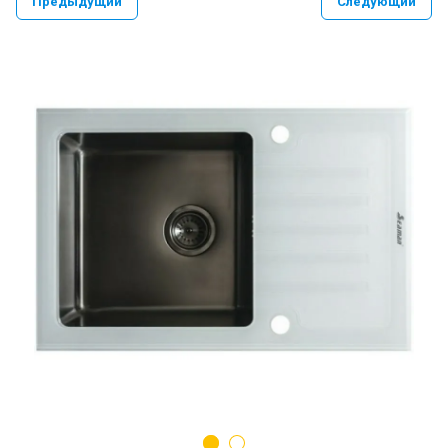
Предыдущий
Следующий
PAULMARK VELLO YUMI LASSAN
PAULMARK NEXT UN
PAULMARK REFINE SYSTEM
Paulmark Презентация Мойка+коландер
BS
Смеситель PAULMARK SERPENTINE
Se213222
Мойки PAULMARK NEXT
Ролл-маты PAULMARK
Мойки PAULMARK VAST-PRO, BRIM-PRO
PAULMARK Сифон Одинарный