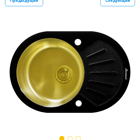
Предыдущий
Следующий
PAULMARK VELLO YUMI LASSAN
PAULMARK NEXT UN
PAULMARK REFINE SYSTEM
Paulmark Презентация Мойка+коландер
BS
Смеситель PAULMARK SERPENTINE
Se213222
Мойки PAULMARK NEXT
Ролл-маты PAULMARK
Мойки PAULMARK VAST-PRO, BRIM-PRO
PAULMARK Сифон Одинарный