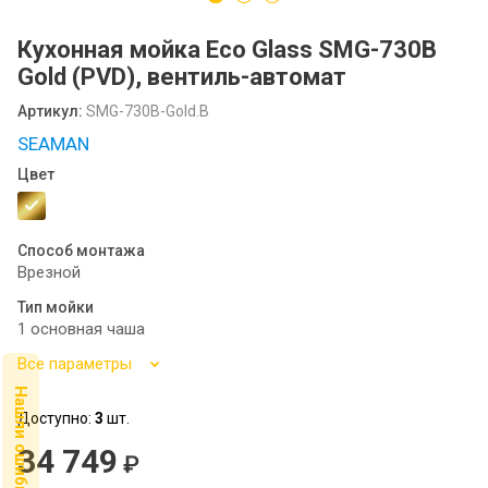
Посудомоечные машины MIDEA
Кухонная мойка Eco Glass SMG-730B
SCANDILUX
Gold (PVD), вентиль-автомат
SCANDILUX видео-обзор стиральных
Артикул:
SMG-730B-Gold.B
машин
SEAMAN
Флипбук GRANFEST
Цвет
Семинар
Способ монтажа
Врезной
Тип мойки
1 основная чаша
Все параметры
Нашли ошибку ?
Доступно:
3
шт.
34 749
₽