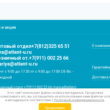
 и акции
товый отдел+7(812)325 65 51
О компани
ya@atlant-u.ru
зничный от.+7(911) 002 25 66
riya@atlant-u.ru
Гарантийн
чт с 9.00 до 17.30 пт с 9.00 до 17.00 Сб-Вс -
Доставка 
ходной
ничный отдел +7(911) 002 25 66 mariya@atlant-
u
Этот сайт использует файлы cookie и метаданные. Продолжая
осматривать его, вы соглашаетесь на использование нами файлов coo
и метаданных в соответствии с
Политикой конфиденциальности
.
Продолжить