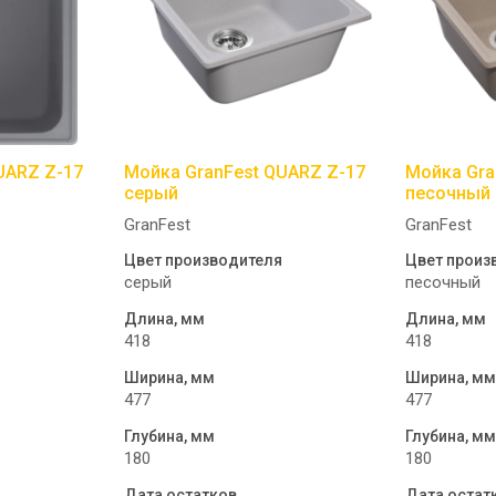
UARZ Z-17
Мойка GranFest QUARZ Z-17
Мойка Gra
серый
песочный
GranFest
GranFest
Цвет производителя
Цвет произ
серый
песочный
Длина, мм
Длина, мм
418
418
Ширина, мм
Ширина, м
477
477
Глубина, мм
Глубина, м
180
180
Дата остатков
Дата остат