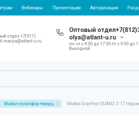
етрам
Вебинары
Презентации
Авторизация
Разд
Оптовый отдел+7(812)3
ый отдел +7(911)
olya@atlant-u.ru
6 mariya@atlant-u.ru
пн-чт с 9.00 до 17.30 пт с 9.00 до 1
Выходной
Мойка GranFest QUARZ Z-17 терра
Мойки полиэфир+кварц