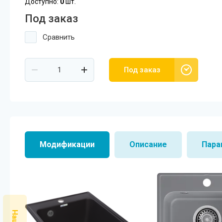
Доступно:
0
шт.
Посудомоечные машины MIDEA
Под заказ
SCANDILUX
Сравнить
SCANDILUX видео-обзор стиральных
машин
Под заказ
Флипбук GRANFEST
Семинар
Модификации
Описание
Пара