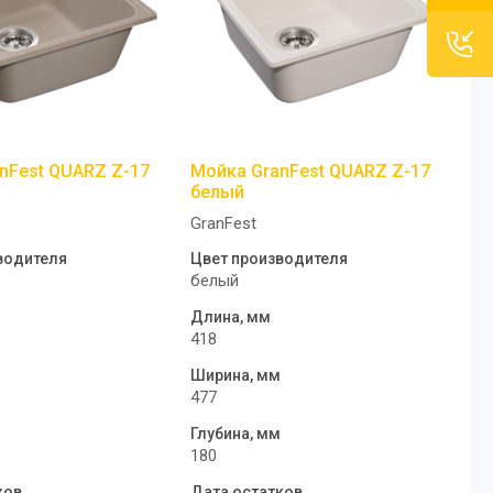
nFest QUARZ Z-17
Мойка GranFest QUARZ Z-17
белый
GranFest
водителя
Цвет производителя
белый
Длина, мм
418
м
Ширина, мм
477
м
Глубина, мм
180
ков
Дата остатков