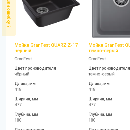
Нашли ошибку ?
Мойка GranFest QUARZ Z-17
Мойка GranFest Q
черный
темно-серый
GranFest
GranFest
Цвет производителя
Цвет производителя
чёрный
темно-серый
Длина, мм
Длина, мм
418
418
Ширина, мм
Ширина, мм
477
477
Глубина, мм
Глубина, мм
180
180
Дата остатков
Дата остатков