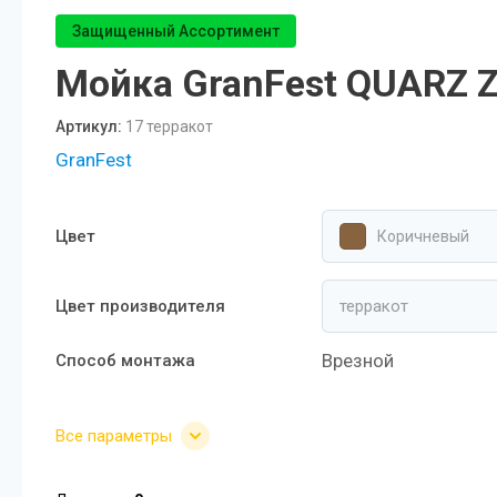
PAULMARK VELLO YUMI LASSAN
Защищенный Ассортимент
Мойка GranFest QUARZ Z
PAULMARK NEXT UN
PAULMARK REFINE SYSTEM
Артикул:
17 терракот
GranFest
Paulmark Презентация Мойка+коландер
BS
Цвет
Коричневый
Смеситель PAULMARK SERPENTINE
Se213222
Цвет производителя
Мойки PAULMARK NEXT
Ролл-маты PAULMARK
Врезной
Способ монтажа
Мойки PAULMARK VAST-PRO, BRIM-PRO
Все параметры
PAULMARK Сифон Одинарный