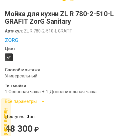
Посудомоечные машины MIDEA
Мойка для кухни ZL R 780-2-510-L
SCANDILUX
GRAFIT ZorG Sanitary
SCANDILUX видео-обзор стиральных
Артикул:
ZL R 780-2-510-L GRAFIT
машин
ZORG
Флипбук GRANFEST
Цвет
Семинар
Способ монтажа
Универсальный
Тип мойки
1 Основная чаша + 1 Дополнительная чаша
Все параметры
Нашли ошибку ?
Доступно:
0
шт.
48 300
₽