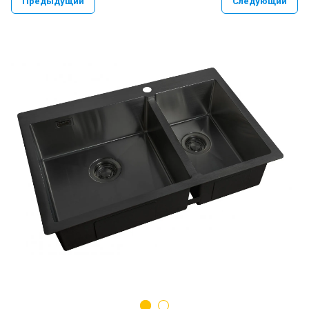
Предыдущий
Следующий
PAULMARK VELLO YUMI LASSAN
PAULMARK NEXT UN
PAULMARK REFINE SYSTEM
Paulmark Презентация Мойка+коландер
BS
Смеситель PAULMARK SERPENTINE
Se213222
Мойки PAULMARK NEXT
Ролл-маты PAULMARK
Мойки PAULMARK VAST-PRO, BRIM-PRO
PAULMARK Сифон Одинарный