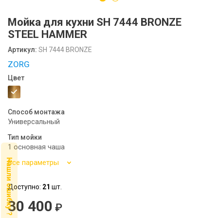
Посудомоечные машины MIDEA
Мойка для кухни SH 7444 BRONZE
SCANDILUX
STEEL HAMMER
SCANDILUX видео-обзор стиральных
Артикул:
SH 7444 BRONZE
машин
ZORG
Флипбук GRANFEST
Цвет
Семинар
Способ монтажа
Универсальный
Тип мойки
1 основная чаша
Нашли ошибку ?
Все параметры
Доступно:
21
шт.
30 400
₽