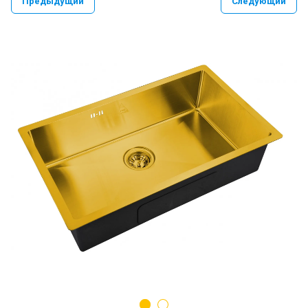
Предыдущий
Следующий
PAULMARK VELLO YUMI LASSAN
PAULMARK NEXT UN
PAULMARK REFINE SYSTEM
Paulmark Презентация Мойка+коландер
BS
Смеситель PAULMARK SERPENTINE
Se213222
Мойки PAULMARK NEXT
Ролл-маты PAULMARK
Мойки PAULMARK VAST-PRO, BRIM-PRO
PAULMARK Сифон Одинарный