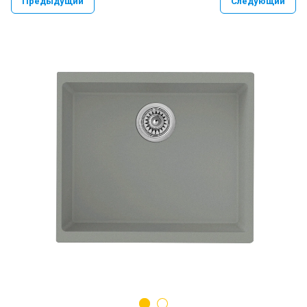
Предыдущий
Следующий
PAULMARK VELLO YUMI LASSAN
PAULMARK NEXT UN
PAULMARK REFINE SYSTEM
Paulmark Презентация Мойка+коландер
BS
Смеситель PAULMARK SERPENTINE
Se213222
Мойки PAULMARK NEXT
Ролл-маты PAULMARK
Мойки PAULMARK VAST-PRO, BRIM-PRO
PAULMARK Сифон Одинарный