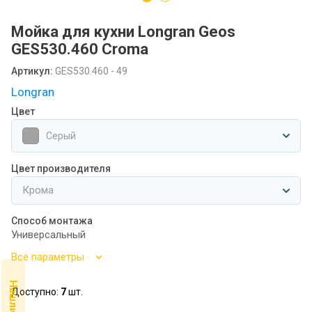
Посудомоечные машины MIDEA
Мойка для кухни Longran Geos
SCANDILUX
GES530.460 Croma
SCANDILUX видео-обзор стиральных
Артикул:
GES530.460 - 49
машин
Longran
Флипбук GRANFEST
Цвет
Серый
Семинар
Цвет производителя
Способ монтажа
Универсальный
Все параметры
Доступно:
7
шт.