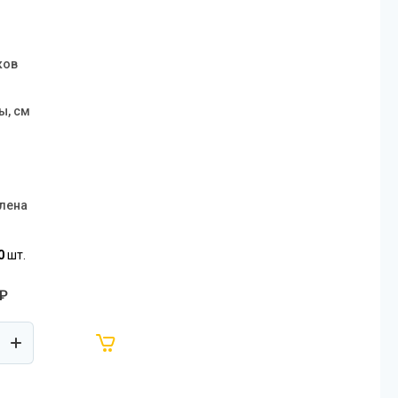
м
ков
ы, см
лена
0
шт.
₽