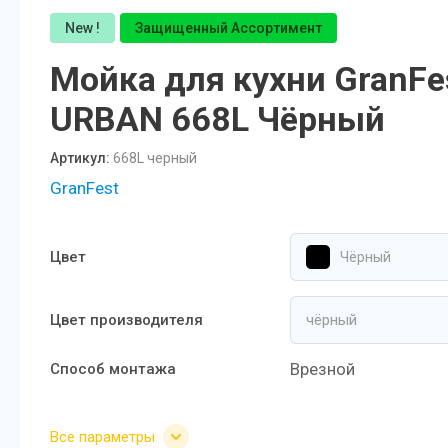
PAULMARK VELLO YUMI LASSAN
New !
Защищенный Ассортимент
PAULMARK NEXT UN
Мойка для кухни GranFe
URBAN 668L Чёрный
PAULMARK REFINE SYSTEM
Paulmark Презентация Мойка+коландер
Артикул:
668L черный
BS
GranFest
Смеситель PAULMARK SERPENTINE
Se213222
Цвет
Чёрный
Мойки PAULMARK NEXT
Цвет производителя
Ролл-маты PAULMARK
Мойки PAULMARK VAST-PRO, BRIM-PRO
Врезной
Способ монтажа
PAULMARK Сифон Одинарный
Все параметры