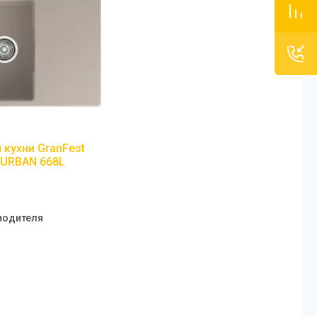
 кухни GranFest
-URBAN 668L
водителя
м