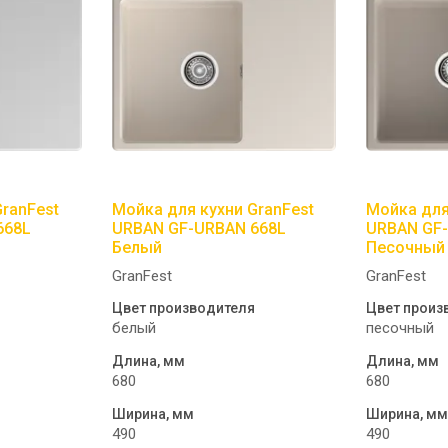
ranFest
Мойка для кухни GranFest
Мойка для
668L
URBAN GF-URBAN 668L
URBAN GF
Белый
Песочный
GranFest
GranFest
Цвет производителя
Цвет произ
белый
песочный
Длина, мм
Длина, мм
680
680
Ширина, мм
Ширина, м
490
490