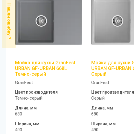
Нашли ошибку ?
Мойка для кухни GranFest
Мойка для кухни G
URBAN GF-URBAN 668L
URBAN GF-URBAN 
Темно-серый
Серый
GranFest
GranFest
Цвет производителя
Цвет производителя
Темно-серый
Серый
Длина, мм
Длина, мм
680
680
Ширина, мм
Ширина, мм
490
490