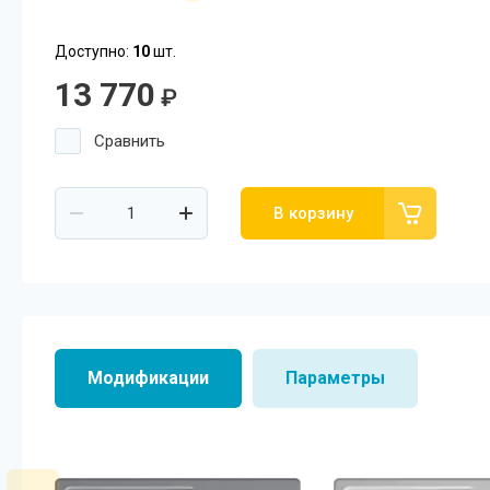
Посудомоечные машины MIDEA
Доступно:
10
шт.
SCANDILUX
13 770
₽
SCANDILUX видео-обзор стиральных
машин
Сравнить
Флипбук GRANFEST
В корзину
Семинар
Модификации
Параметры