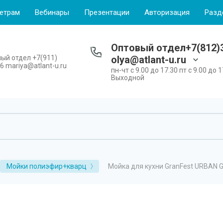
етрам
Вебинары
Презентации
Авторизация
Разд
Оптовый отдел+7(812)3
ый отдел +7(911)
olya@atlant-u.ru
6 mariya@atlant-u.ru
пн-чт с 9.00 до 17.30 пт с 9.00 до 1
Выходной
Мойка для кухни GranFest URBAN 
Мойки полиэфир+кварц