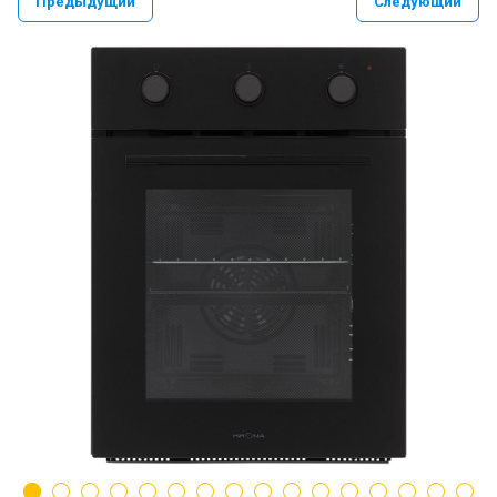
Предыдущий
Следующий
PAULMARK VELLO YUMI LASSAN
PAULMARK NEXT UN
PAULMARK REFINE SYSTEM
Paulmark Презентация Мойка+коландер
BS
Смеситель PAULMARK SERPENTINE
Se213222
Мойки PAULMARK NEXT
Ролл-маты PAULMARK
Мойки PAULMARK VAST-PRO, BRIM-PRO
PAULMARK Сифон Одинарный