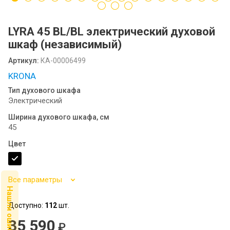
Посудомоечные машины MIDEA
SCANDILUX
LYRA 45 BL/BL электрический духовой
шкаф (независимый)
SCANDILUX видео-обзор стиральных
машин
Артикул:
КА-00006499
KRONA
Флипбук GRANFEST
Тип духового шкафа
Электрический
Семинар
Ширина духового шкафа, см
45
Цвет
Все параметры
Нашли ошибку ?
Доступно:
112
шт.
35 590
₽