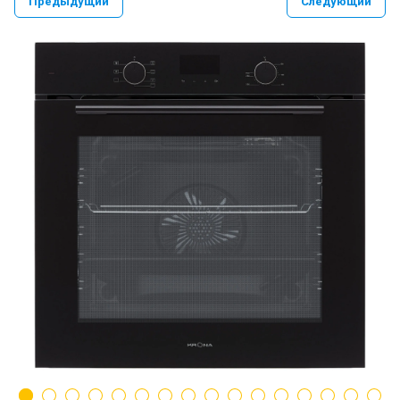
Предыдущий
Следующий
PAULMARK VELLO YUMI LASSAN
PAULMARK NEXT UN
PAULMARK REFINE SYSTEM
Paulmark Презентация Мойка+коландер
BS
Смеситель PAULMARK SERPENTINE
Se213222
Мойки PAULMARK NEXT
Ролл-маты PAULMARK
Мойки PAULMARK VAST-PRO, BRIM-PRO
PAULMARK Сифон Одинарный