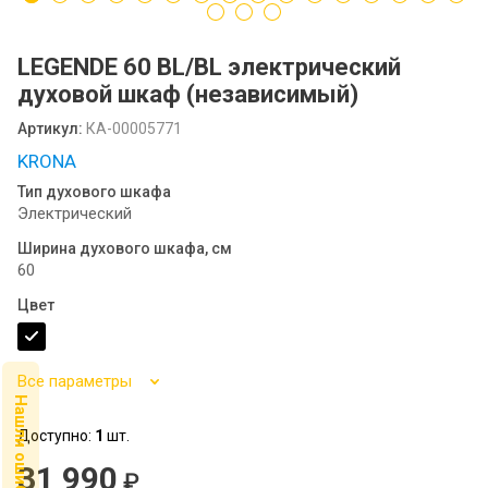
Посудомоечные машины MIDEA
SCANDILUX
LEGENDE 60 BL/BL электрический
духовой шкаф (независимый)
SCANDILUX видео-обзор стиральных
машин
Артикул:
КА-00005771
KRONA
Флипбук GRANFEST
Тип духового шкафа
Электрический
Семинар
Ширина духового шкафа, см
60
Цвет
Все параметры
Нашли ошибку ?
Доступно:
1
шт.
31 990
₽