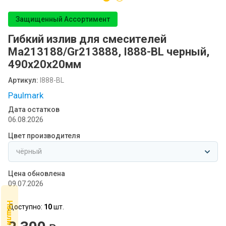
Посудомоечные машины MIDEA
Защищенный Ассортимент
SCANDILUX
Гибкий излив для смесителей
SCANDILUX видео-обзор стиральных
Ma213188/Gr213888, I888-BL черный,
машин
490х20х20мм
Флипбук GRANFEST
Артикул:
I888-BL
Paulmark
Семинар
Дата остатков
06.08.2026
Цвет производителя
Цена обновлена
09.07.2026
Доступно:
10
шт.