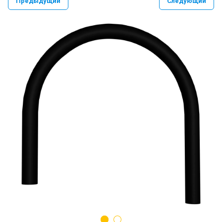
Предыдущий
Следующий
PAULMARK VELLO YUMI LASSAN
PAULMARK NEXT UN
PAULMARK REFINE SYSTEM
Paulmark Презентация Мойка+коландер
BS
Смеситель PAULMARK SERPENTINE
Se213222
Мойки PAULMARK NEXT
Ролл-маты PAULMARK
Мойки PAULMARK VAST-PRO, BRIM-PRO
PAULMARK Сифон Одинарный