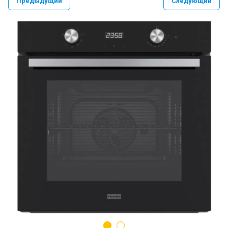
Предыдущий
Следующий
PAULMARK VELLO YUMI LASSAN
PAULMARK NEXT UN
PAULMARK REFINE SYSTEM
Paulmark Презентация Мойка+коландер
BS
Смеситель PAULMARK SERPENTINE
Se213222
Мойки PAULMARK NEXT
Ролл-маты PAULMARK
Мойки PAULMARK VAST-PRO, BRIM-PRO
PAULMARK Сифон Одинарный