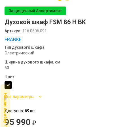
Посудомоечные машины MIDEA
Защищенный Ассортимент
SCANDILUX
Духовой шкаф FSM 86 H BK
SCANDILUX видео-обзор стиральных
Артикул:
116.0606.091
машин
FRANKE
Флипбук GRANFEST
Тип духового шкафа
Электрический
Семинар
Ширина духового шкафа, см
60
Цвет
Нашли ошибку ?
Все параметры
Доступно:
69
шт.
95 990
₽