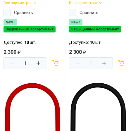
Посудомоечные машины MIDEA
Все параметры
Все параметры
Сравнить
Сравнить
SCANDILUX
New !
New !
SCANDILUX видео-обзор стиральных
Защищенный Ассортимент
Защищенный Ассортимент
машин
Доступно:
10
шт.
Доступно:
10
шт.
Флипбук GRANFEST
2 300
2 300
₽
₽
Семинар