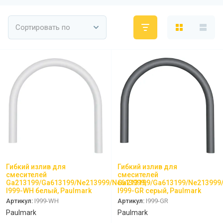
PAULMARK VELLO YUMI LASSAN
Сортировать по
PAULMARK NEXT UN
PAULMARK REFINE SYSTEM
Paulmark Презентация Мойка+коландер
BS
Смеситель PAULMARK SERPENTINE
Se213222
Мойки PAULMARK NEXT
Ролл-маты PAULMARK
Гибкий излив для
Гибкий излив для
смесителей
смесителей
Мойки PAULMARK VAST-PRO, BRIM-PRO
Ga213199/Ga613199/Ne213999/Ne613999,
Ga213199/Ga613199/Ne213999/
I999-WH белый, Paulmark
I999-GR серый, Paulmark
Артикул:
I999-WH
Артикул:
I999-GR
PAULMARK Сифон Одинарный
Paulmark
Paulmark