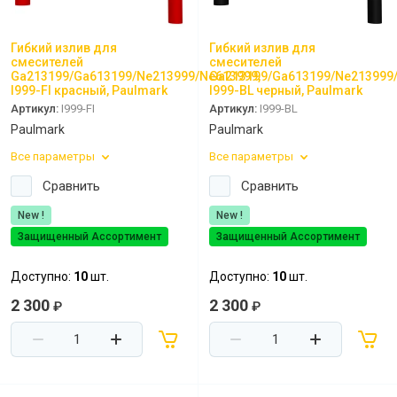
Гибкий излив для
Гибкий излив для
смесителей
смесителей
Ga213199/Ga613199/Ne213999/Ne613999,
Ga213199/Ga613199/Ne213999/
I999-FI красный, Paulmark
I999-BL черный, Paulmark
Артикул:
I999-FI
Артикул:
I999-BL
Paulmark
Paulmark
Все параметры
Все параметры
Сравнить
Сравнить
New !
New !
Защищенный Ассортимент
Защищенный Ассортимент
Доступно:
10
шт.
Доступно:
10
шт.
2 300
2 300
₽
₽